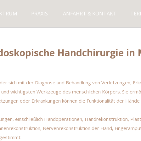
EKTRUM
PRAXIS
ANFAHRT & KONTAKT
TER
Endoskopische Handchirurgie i
h, der sich mit der Diagnose und Behandlung von Verletzungen, E
n und wichtigsten Werkzeuge des menschlichen Körpers. Sie erm
letzungen oder Erkrankungen können die Funktionalität der Hände 
ungen, einschließlich Handoperationen, Handrekonstruktion, Plast
nenrekonstruktion, Nervenrekonstruktion der Hand, Fingeramputa
bgestimmt.