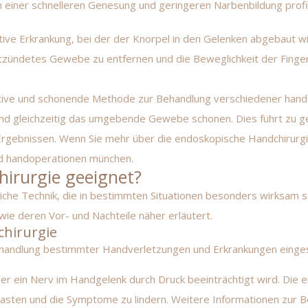
 einer schnelleren Genesung und geringeren Narbenbildung profi
ative Erkrankung, bei der der Knorpel in den Gelenken abgebaut
ntzündetes Gewebe zu entfernen und die Beweglichkeit der Finge
ative und schonende Methode zur Behandlung verschiedener hand
und gleichzeitig das umgebende Gewebe schonen. Dies führt zu g
gebnissen. Wenn Sie mehr über die endoskopische Handchirurgie
d
handoperationen münchen
.
irurgie geeignet?
tliche Technik, die in bestimmten Situationen besonders wirksam 
wie deren Vor- und Nachteile näher erläutert.
chirurgie
ehandlung bestimmter Handverletzungen und Erkrankungen eingese
 der ein Nerv im Handgelenk durch Druck beeinträchtigt wird. Die
asten und die Symptome zu lindern. Weitere Informationen zur B