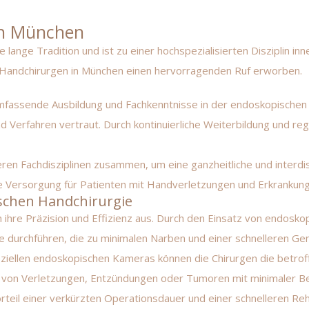
in München
lange Tradition und ist zu einer hochspezialisierten Disziplin in
e Handchirurgen in München einen hervorragenden Ruf erworben.
fassende Ausbildung und Fachkenntnisse in der endoskopischen H
d Verfahren vertraut. Durch kontinuierliche Weiterbildung und re
en Fachdisziplinen zusammen, um eine ganzheitliche und interdisz
he Versorgung für Patienten mit Handverletzungen und Erkrankun
ischen Handchirurgie
 ihre Präzision und Effizienz aus. Durch den Einsatz von endosk
e durchführen, die zu minimalen Narben und einer schnelleren Ge
ziellen endoskopischen Kameras können die Chirurgen die betrof
ng von Verletzungen, Entzündungen oder Tumoren mit minimaler 
teil einer verkürzten Operationsdauer und einer schnelleren Reh