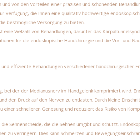
en und von den Vorteilen einer präzisen und schonenden Behandlun
r Verfügung, die Ihnen eine qualitativ hochwertige endoskopische
die bestmögliche Versorgung zu bieten.
t eine Vielzahl von Behandlungen, darunter das
Karpaltunnelsyn
kationen für die endoskopische Handchirurgie und die Vor- und Na
 und effiziente Behandlungen verschiedener handchirurgischer E
ng, bei der der Medianusnerv im Handgelenk komprimiert wird. 
 und den Druck auf den Nerven zu entlasten. Durch kleine Einsch
u einer schnelleren Genesung und reduziert das Risiko von Kompl
 die Sehnenscheide, die die Sehnen umgibt und schützt. Endosko
nen zu verringern. Dies kann Schmerzen und Bewegungseinschränk