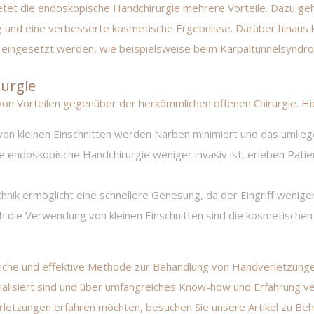
ietet die endoskopische Handchirurgie mehrere Vorteile. Dazu g
 und eine verbesserte kosmetische Ergebnisse. Darüber hinaus k
eingesetzt werden, wie beispielsweise beim Karpaltunnelsyndr
rurgie
on Vorteilen gegenüber der herkömmlichen offenen Chirurgie. Hier
on kleinen Einschnitten werden Narben minimiert und das umli
e endoskopische Handchirurgie weniger invasiv ist, erleben Pati
nik ermöglicht eine schnellere Genesung, da der Eingriff wenig
 die Verwendung von kleinen Einschnitten sind die kosmetischen
ttliche und effektive Methode zur Behandlung von Handverletzung
zialisiert sind und über umfangreiches Know-how und Erfahrung 
letzungen erfahren möchten, besuchen Sie unsere Artikel zu
Beh